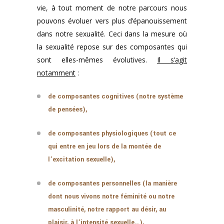
vie, à tout moment de notre parcours nous
pouvons évoluer vers plus d’épanouissement
dans notre sexualité. Ceci dans la mesure où
la sexualité repose sur des composantes qui
sont elles-mêmes évolutives.
Il s’agit
notamment
:
de composantes cognitives (notre système
de pensées),
de composantes physiologiques (tout ce
qui entre en jeu lors de la montée de
l’excitation sexuelle),
de composantes personnelles (la manière
dont nous vivons notre féminité ou notre
masculinité, notre rapport au désir, au
plaisir, à l’intensité sexuelle…),