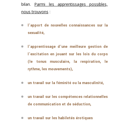
bilan.
Parmi les apprentissages possibles,
nous trouvons
:
l’apport de nouvelles connaissances sur la
sexualité,
l’apprentissage d’une meilleure gestion de
l’excitation en jouant sur les lois du corps
(le tonus musculaire, la respiration, le
rythme, les mouvements),
un travail sur la féminité ou la masculinité,
un travail sur les compétences relationnelles
de communication et de séduction,
un travail sur les habiletés érotiques