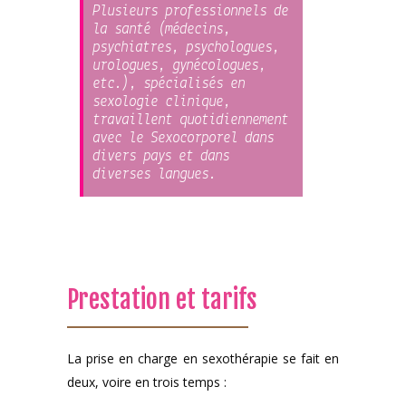
Plusieurs professionnels de
la santé (médecins,
psychiatres, psychologues,
urologues, gynécologues,
etc.), spécialisés en
sexologie clinique,
travaillent quotidiennement
avec le Sexocorporel dans
divers pays et dans
diverses langues.
Prestation et tarifs
La prise en charge en sexothérapie se fait en
deux, voire en trois temps :