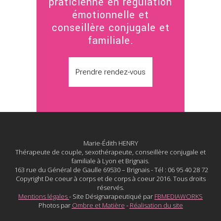
praticienne en régulation
émotionnelle et
conseillère conjugale et
familiale.
Prendre rendez-vous
Marie-Édith HENRY
Thérapeute de couple, sexothérapeute, conseillère conjugale et
familiale à Lyon et Brignais.
163 rue du Général de Gaulle 69530 – Brignais - Tél : 06 95 40 28 72
Copyright De coeur à corps et de corps à coeur 2016. Tous droits
réservés.
Mentions légales
- Site Désignarapeutiqué par
FBMEDIAWORKS
Photos par
Ombre et Matière
-
Réalisation du site