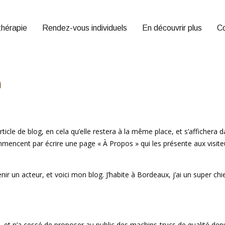
hérapie
Rendez-vous individuels
En découvrir plus
C
e
rticle de blog, en cela qu’elle restera à la même place, et s’affichera
encent par écrire une page « À Propos » qui les présente aux visiteur
nir un acteur, et voici mon blog. J’habite à Bordeaux, j’ai un super ch
 et n’a cessé de proposer au public des machins-trucs de qualité de