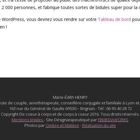
e 2 000 personnes, et fabrique toutes sortes de bidules super pour
de WordPress, vous devriez vous rendre sur votre
Tableau de bord
pour
en !
Marie-Édith HENRY
te de couple, sexothérapeute, conseillère conjugale et familiale à Lyon et 
163 rue du Général de Gaulle 69530 – Brignais - Tél : 06 95 40 28 72
Copyright De coeur à corps et de corps à coeur 2016. Tous droits réservés.
Mentions légales
- Site Désignarapeutiqué par
FBMEDIAWORKS
Photos par
Ombre et Matière
-
Réalisation du site