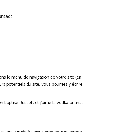
ontact
 dans le menu de navigation de votre site (en
s potentiels du site. Vous pourriez y écrire
ien baptisé Russell, et j’aime la vodka-ananas
puis lors. Située à Saint-Remy-en-Bouzemont-