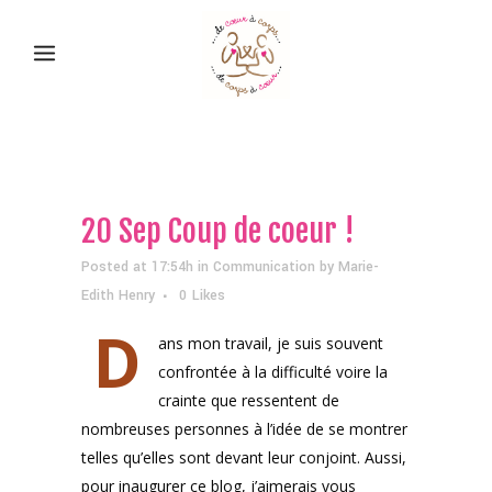
20 Sep
Coup de coeur !
Posted at 17:54h
in
Communication
by
Marie-
Edith Henry
0
Likes
D
ans mon travail, je suis souvent
confrontée à la difficulté voire la
crainte que ressentent de
nombreuses personnes à l’idée de se montrer
telles qu’elles sont devant leur conjoint. Aussi,
pour inaugurer ce blog, j’aimerais vous